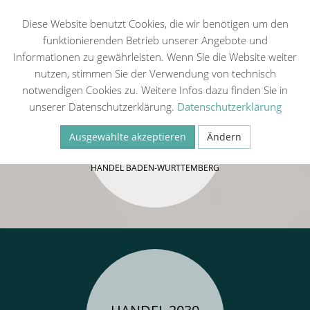
Diese Website benutzt Cookies, die wir benötigen um den
funktionierenden Betrieb unserer Angebote und
Informationen zu gewährleisten. Wenn Sie die Website weiter
nutzen, stimmen Sie der Verwendung von technisch
notwendigen Cookies zu. Weitere Infos dazu finden Sie in
unserer Datenschutzerklärung.
Datenschutzerklärung
IHRE OPTIMALE
Ausgewählte akzeptieren
Ändern
FINANZIERUNG
https://handel-
Necessary
Statistiken (Google Analytics, Meta Pixel)
bw.ermoeglicher.de/de/
HANDEL BADEN-WÜRTTEMBERG
Externe Medien
Speichern