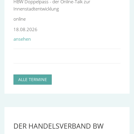
HBW Doppelpass - der Online-Talk zur
Innenstadtentwicklung
online
18.08.2026
ansehen
Event
Jahresmeeting 2026
Heilbronn
ALLE TERMINE
29.09.2026
ansehen
Seminar
DER HANDELSVERBAND BW
Befristung von Arbeitsverträgen: Erfordernis und