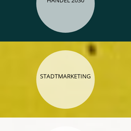
HANDEL 2030
https://www.foerdermittel-
handel.de/handel-
2030
STADTMARKETING
https://gstoo.de/Stadtmarketing
BW