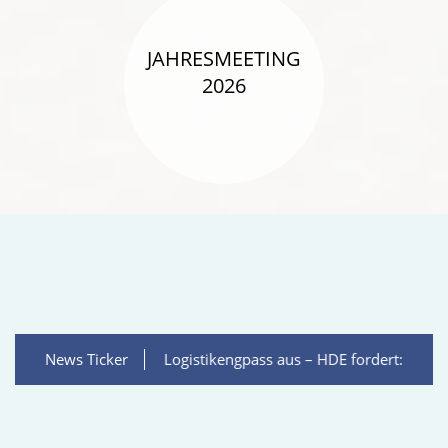
JAHRESMEETING
2026
https://app.guestoo.de/public/
cbee-
4ca6-
b7fc-
ee3ca5863d84?
lang=de
igwasser löst Logistikengpass aus – HDE fordert: Lang-LKW dauer
News Ticker