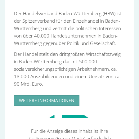
Entbehrlichkeit eines Sachgrundes, Schriftform und
andere Gestaltungen
Der Handelsverband Baden-Württemberg (HBW) ist
der Spitzenverband für den Einzelhandel in Baden-
Online
Württemberg und vertritt die politischen Interessen
14.10.2026
von über 40.000 Handelsunternehmen in Baden-
ansehen
Württemberg gegenüber Politik und Gesellschaft.
Der Handel stellt den drittgrößten Wirtschaftszweig
in Baden-Württemberg dar mit 500.000
Seminar
sozialversicherungspflichtigen Arbeitnehmern, ca.
Einstellung Entgeltfortzahlung im Krankheitsfall -
18.000 Auszubildenden und einem Umsatz von ca.
Ludwigsburger Arbeitsrechtsforum
90 Mrd. Euro.
online oder Ludwigsburg (Hybrid)
WEITERE INFORMATIONEN
20.10.2026
ansehen
Für die Anzeige dieses Inhalts ist Ihre
Seminar
Zustimmung (Extern Media) erforderlich