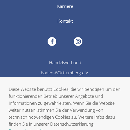
Karriere
Kontakt
facebook
instagram
Handelsverband
Baden-Württemberg e.V.
Diese Website benutzt Cookies, die wir benötigen um den
Neue Weinsteige 44
funktionierenden Betrieb unserer Angebote und
70180 Stuttgart
Informationen zu gewährleisten. Wenn Sie die Website
weiter nutzen, stimmen Sie der Verwendung von
technisch notwendigen Cookies zu. Weitere Infos dazu
Fon: +49 (0) 711 64864 0
finden Sie in unserer Datenschutzerklärung.
E-mail:
info@hv-bw.de