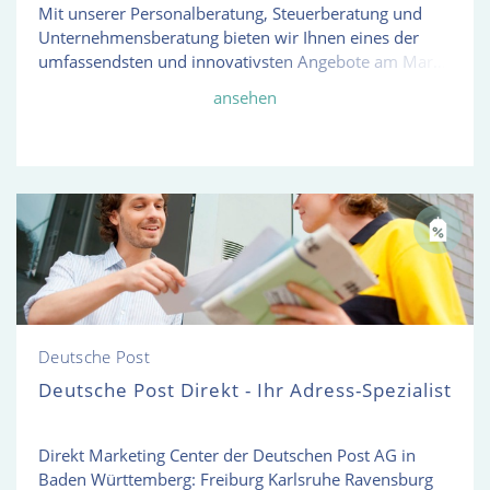
Mit unserer Personalberatung, Steuerberatung und
Unternehmensberatung bieten wir Ihnen eines der
umfassendsten und innovativsten Angebote am Markt.
Selbst wenn Sie nur Teile davon in Anspruch nehmen,
ansehen
beraten wir Sie ganzheitlich und vorausschauend. Und
bieten Ihnen so einen Mehrwert, der sich für Sie
auszahlt. Auren entwickelt ständig neue
Leistungsangebote für Sie. Damit Sie konsequent auf
den allgegenwärtigen Wandel reagieren können: in der
Welt, in Ihrer Branche, in Ihrem Unternehmen.
Deutsche Post
Deutsche Post Direkt - Ihr Adress-Spezialist
Direkt Marketing Center der Deutschen Post AG in
Baden Württemberg: Freiburg Karlsruhe Ravensburg