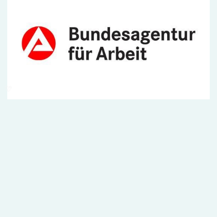
phd
Modal
Kontaktperson(en)