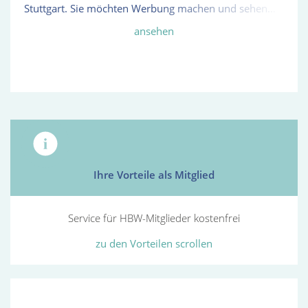
Stuttgart. Sie möchten Werbung machen und sehen
den Wald vor lauter Bäumen nicht? Sie sind
ansehen
verantwortlich für Marketing und möchten Ihr Wissen
erweitern? Gerne beraten wir Sie bei allen Marketing-
Fragen. Seien Sie dabei, wenn es um gute
Kommunikation und erfolgreiches Marketing geht!
Freuen Sie sich auf eine vielfältige Auswahl
unterschiedlichster Veranstaltungen. Hohes
Umweltbewusstsein, strengere Vorschriften sowie
hohe Betriebskosten haben die Deutsche Post DHL
Group als führenden Post- und Logistikkonzern der
Welt dazu bewogen, ein eigenes Nutzfahrzeug mit 100
Ihre Vorteile als Mitglied
% Elektroantrieb zu entwickeln. Mit über 9 Millionen
gefahrenen Kilometern im harten Post-Alltag getestet
Service für HBW-Mitglieder kostenfrei
und bewährt, der Street Scooter.
zu den Vorteilen scrollen