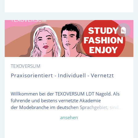
unsere Angebotspalette zahlreiche berufsbegleitende
Lehr- und Studiengänge, wie Betriebswirt, Handels- &
Wirtschaftsfachwirt sowie Personalfachkauffrau. Auch
firmeninterne oder spezielle Branchenseminare
konzipieren wir gerne individuell für Sie.
TEXOVERSUM
Praxisorientiert - Individuell - Vernetzt
Willkommen bei der TEXOVERSUM LDT Nagold. Als
führende und bestens vernetzte Akademie
der Modebranche im deutschen Sprachgebiet, sind
wir der ideale Partner auf dem Weg zur erfolgreichen
ansehen
Karriere. Warum sich ein Studium bei uns lohnt:
Abschluss Bachelor Fashion Management B.A.
Insiderwissen und Waren-Knowhow Praxisbezug