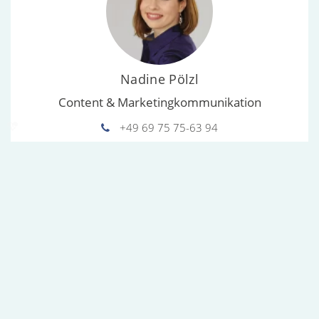
Nadine Pölzl
Content & Marketingkommunikation
phd
+49 69 75 75-63 94
Modal
Nadine.poelzl@messefrankfurt.com
www.christmasworld.messefrankfurt.com
Ludwig-Erhard-Anlage 1
60327 Frankfurt am Main