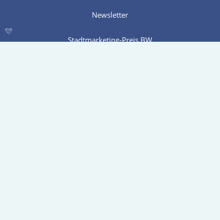
Newsletter
phd
Stadtmarketing-Preis BW
Modal
Karriere
Kontakt
facebook
instagram
Handelsverband
Baden-Württemberg e.V.
Neue Weinsteige 44