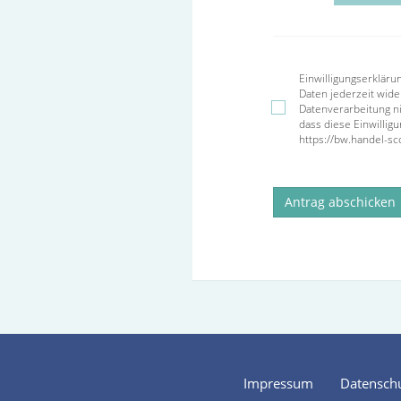
Einwilligungserkläru
Daten jederzeit wide
Datenverarbeitung nic
dass diese Einwillig
https://bw.handel-s
Antrag abschicken
Impressum
Datensch