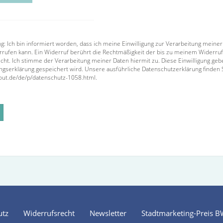
ng: Ich bin informiert worden, dass ich meine Einwilligung zur Verarbeitung mei
rrufen kann. Ein Widerruf berührt die Rechtmäßigkeit der bis zu meinem Widerruf
ht. Ich stimme der Verarbeitung meiner Daten hiermit zu. Diese Einwilligung gebe i
ungserklärung gespeichert wird. Unsere ausführliche Datenschutzerklärung finden 
cout.de/de/p/datenschutz-1058.html.
utz
Widerrufsrecht
Newsletter
Stadtmarketing-Preis 