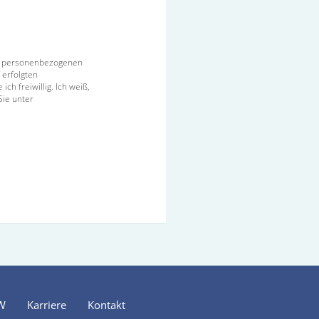
ner personenbezogenen
 erfolgten
ch freiwillig. Ich weiß,
Sie unter
BW
Karriere
Kontakt