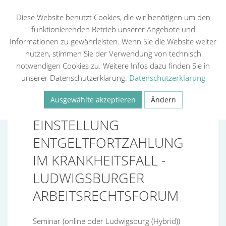
Diese Website benutzt Cookies, die wir benötigen um den
funktionierenden Betrieb unserer Angebote und
Informationen zu gewährleisten. Wenn Sie die Website weiter
Zurück
nutzen, stimmen Sie der Verwendung von technisch
notwendigen Cookies zu. Weitere Infos dazu finden Sie in
unserer Datenschutzerklärung.
Datenschutzerklärung
20.10.2026 - 20.10.2026
Ausgewählte akzeptieren
Ändern
Necessary
Statistiken (Google Analytics, Meta Pixel)
EINSTELLUNG
Externe Medien
Speichern
ENTGELTFORTZAHLUNG
IM KRANKHEITSFALL -
LUDWIGSBURGER
ARBEITSRECHTSFORUM
Seminar
(
online oder Ludwigsburg (Hybrid)
)