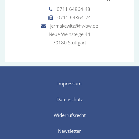
0711 64864-48
0711 64864-24
jermakewitz@hv-bw.de
Neue Weinsteige 44
70180 Stuttgart
Impressum
Datenschutz
Widerrufsrecht
Newsletter